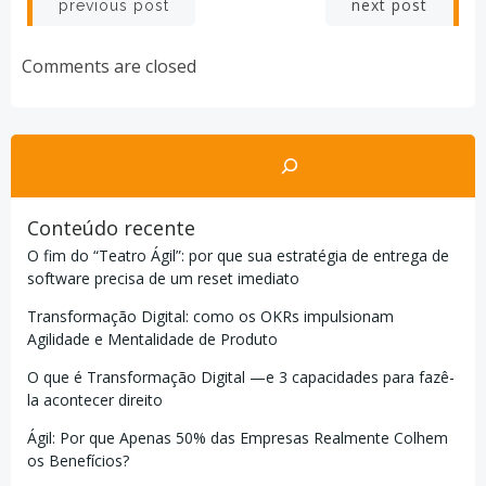
Post
Post
next post
previous post
navigation
navigation
Comments are closed
Pesquisar
Conteúdo recente
O fim do “Teatro Ágil”: por que sua estratégia de entrega de
software precisa de um reset imediato
Transformação Digital: como os OKRs impulsionam
Agilidade e Mentalidade de Produto
O que é Transformação Digital —e 3 capacidades para fazê-
la acontecer direito
Ágil: Por que Apenas 50% das Empresas Realmente Colhem
os Benefícios?