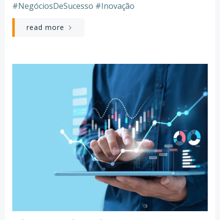
#NegóciosDeSucesso #Inovação
read more