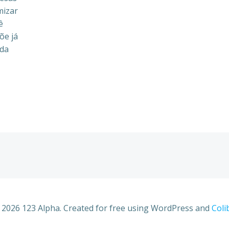
mizar
ê
õe já
uda
 2026 123 Alpha. Created for free using WordPress and
Coli