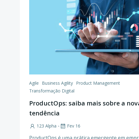
Agile
Business Agility
Product Management
Transformação Digital
ProductOps: saiba mais sobre a nov
tendência
-
123 Alpha
Fev 16
ProductOps é uma prática emergente em empr