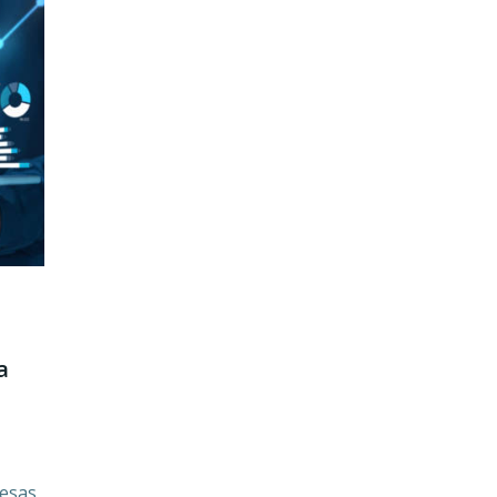
a
esas