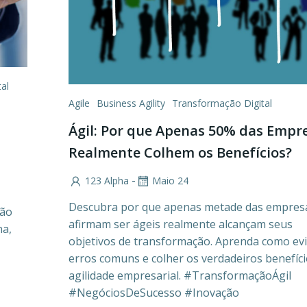
al
Agile
Business Agility
Transformação Digital
Ágil: Por que Apenas 50% das Empr
Realmente Colhem os Benefícios?
-
123 Alpha
Maio 24
Descubra por que apenas metade das empres
ção
afirmam ser ágeis realmente alcançam seus
na,
objetivos de transformação. Aprenda como evi
erros comuns e colher os verdadeiros benefíci
agilidade empresarial. #TransformaçãoÁgil
#NegóciosDeSucesso #Inovação