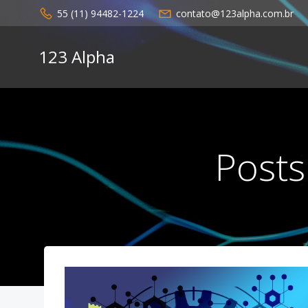
Pular
55 (11) 94482-1224
contato@123alpha.com.br
para
o
123 Alpha
conteúdo
Posts