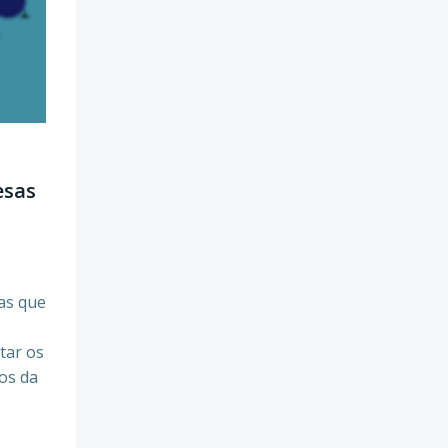
esas
as que
tar os
os da