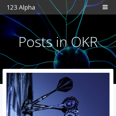
Pular
123 Alpha
para
o
conteúdo
Posts in OKR